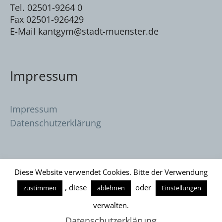
Tel. 02501-9264 0
Fax 02501-926429
E-Mail kantgym@stadt-muenster.de
Impressum
Impressum
Datenschutzerklärung
Diese Website verwendet Cookies. Bitte der Verwendung
, diese
oder
zustimmen
ablehnen
Einstellungen
Datenschutzerklärung
/ Immanuel Kant
verwalten.
Gymnasium © 2026
Datenschutzerklärung