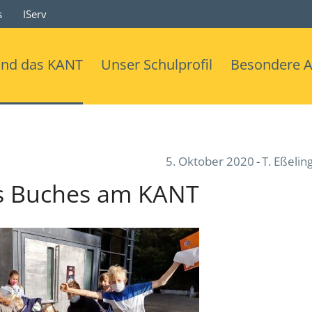
s
IServ
ind das KANT
Unser Schulprofil
Besondere 
5. Oktober 2020
T. Eßelin
es Buches am KANT