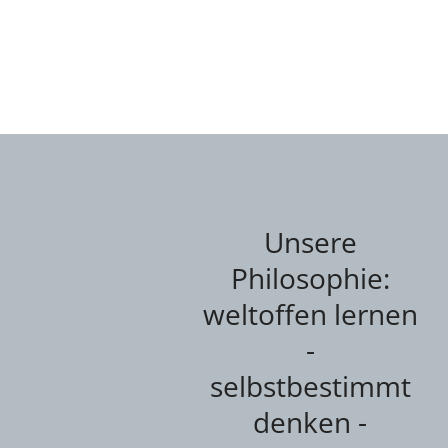
Unsere
Philosophie:
weltoffen lernen
-
selbstbestimmt
denken -