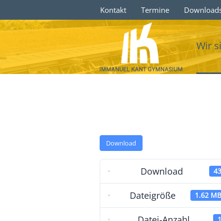
Kontakt
Termine
Download
Wir s
Download
Download
4
Dateigröße
1.62 M
Datei-Anzahl