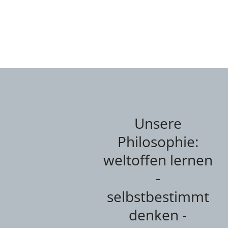
Unsere
Philosophie:
weltoffen lernen
-
selbstbestimmt
denken -