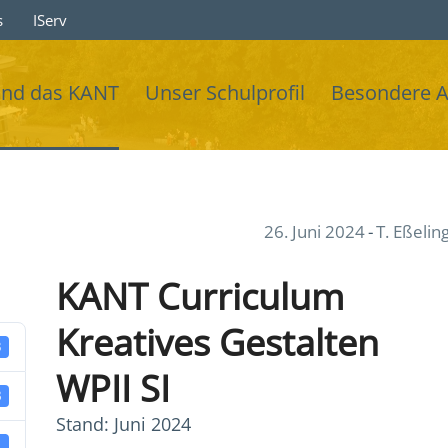
s
IServ
ind das KANT
Unser Schulprofil
Besondere 
26. Juni 2024
T. Eßelin
KANT Curriculum
Kreatives Gestalten
3
WPII SI
B
Stand: Juni 2024
1