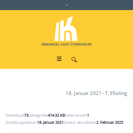
18. Januar 2021
T. Eßeling
Download
73
Dateigröße
414.32 KB
Datei-Anzahl
1
Erstellungsdatum
18. Januar 2021
Zuletzt aktualisiert
2. Februar 2025