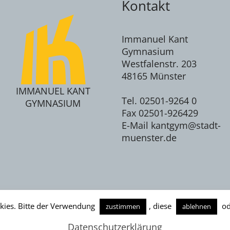
Kontakt
Immanuel Kant
Gymnasium
Westfalenstr. 203
48165 Münster
IMMANUEL KANT
Tel. 02501-9264 0
GYMNASIUM
Fax 02501-926429
E-Mail kantgym@stadt-
muenster.de
kies. Bitte der Verwendung
, diese
od
zustimmen
ablehnen
nuel Kant Gymnasium © 2026
Datenschutzerklärung