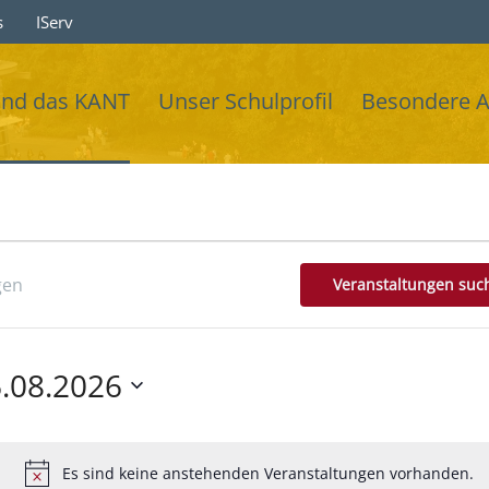
s
IServ
ind das KANT
Unser Schulprofil
Besondere 
ungen
Veranstaltungen suc
.08.2026
tum
len.
Es sind keine anstehenden Veranstaltungen vorhanden.
Hinweis