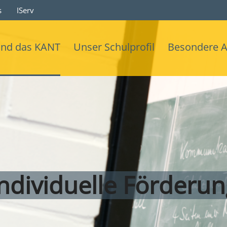
s
IServ
ind das KANT
Unser Schulprofil
Besondere 
ndividuelle Förderu