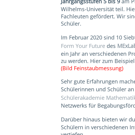
Jahrgangsstufen 5 bis 9
am P
Wilhelms-Universität teil. H
Fachleuten gefördert. Wir si
Schüler.
Im Februar 2020 sind 10 Sieb
Form Your Future
des
MExLab
ein Jahr an verschiedenen Pr
zu werden. Hier zum Beispiel
(Bild Feinstaubmessung)
Sehr gute Erfahrungen machen
Schülerinnen und Schüler an
Schülerakademie Mathematik
Netzwerks für Begabungsförd
Darüber hinaus bieten wir d
Schülern in verschiedenen In
vertiefen.