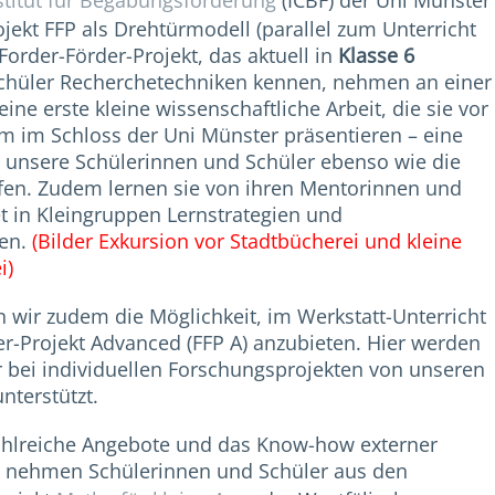
stitut für Begabungsförderung
(ICBF) der Uni Münster
ekt FFP als Drehtürmodell (parallel zum Unterricht
Forder-Förder-Projekt, das aktuell in
Klasse 6
Schüler Recherchetechniken kennen, nehmen an einer
ine erste kleine wissenschaftliche Arbeit, die sie vor
 im Schloss der Uni Münster präsentieren – eine
e unsere Schülerinnen und Schüler ebenso wie die
ürfen. Zudem lernen sie von ihren Mentorinnen und
et in Kleingruppen Lernstrategien und
nen.
(Bilder Exkursion vor Stadtbücherei und kleine
i)
 wir zudem die Möglichkeit, im Werkstatt-Unterricht
r-Projekt Advanced (FFP A) anzubieten. Hier werden
 bei individuellen Forschungsprojekten von unseren
terstützt.
ahlreiche Angebote und das Know-how externer
o nehmen Schülerinnen und Schüler aus den