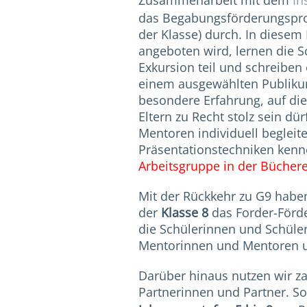
Zusammenarbeit mit dem
In
das Begabungsförderungsproj
der Klasse) durch. In diesem 
angeboten wird, lernen die 
Exkursion teil und schreiben e
einem ausgewählten Publikum
besondere Erfahrung, auf di
Eltern zu Recht stolz sein d
Mentoren individuell begleit
Präsentationstechniken ken
Arbeitsgruppe in der Büchere
Mit der Rückkehr zu G9 haben
der
Klasse 8
das Forder-Förde
die Schülerinnen und Schüler
Mentorinnen und Mentoren un
Darüber hinaus nutzen wir z
Partnerinnen und Partner. S