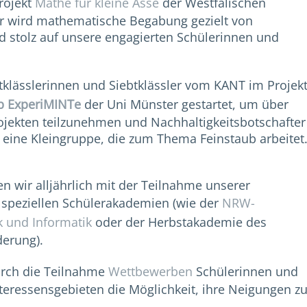
rojekt
Mathe für kleine Asse
der Westfälischen
ier wird mathematische Begabung gezielt von
nd stolz auf unsere engagierten Schülerinnen und
tklässlerinnen und Siebtklässler vom KANT im Projek
 ExperiMINTe
der Uni Münster gestartet, um über
ojekten teilzunehmen und Nachhaltigkeitsbotschafter
 eine Kleingruppe, die zum Thema Feinstaub arbeitet
 wir alljährlich mit der Teilnahme unserer
 speziellen Schülerakademien (wie der
NRW-
 und Informatik
oder der Herbstakademie des
erung).
urch die Teilnahme
Wettbewerben
Schülerinnen und
teressensgebieten die Möglichkeit, ihre Neigungen z