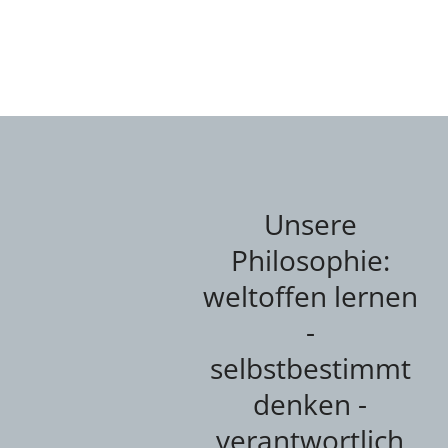
Unsere
Philosophie:
weltoffen lernen
-
selbstbestimmt
denken -
verantwortlich