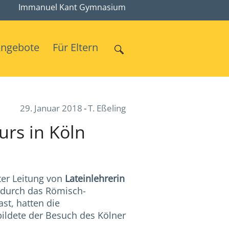
Immanuel Kant Gymnasium
Angebote
Für Eltern
29. Januar 2018
T. Eßeling
urs in Köln
nter Leitung von
Lateinlehrerin
 durch das Römisch-
st, hatten die
ildete der Besuch des Kölner