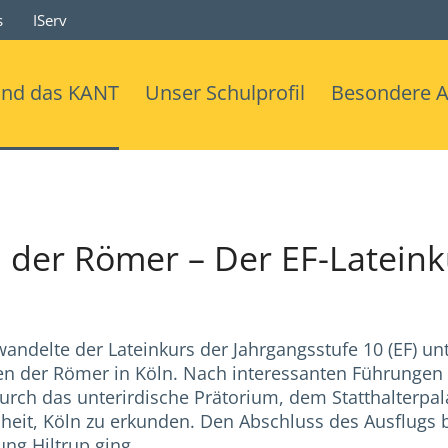
s
IServ
ind das KANT
Unser Schulprofil
Besondere 
 der Römer – Der EF-Lateink
wandelte der Lateinkurs der Jahrgangsstufe 10 (EF) u
n der Römer in Köln. Nach interessanten Führungen
h das unterirdische Prätorium, dem Statthalterpala
eit, Köln zu erkunden. Den Abschluss des Ausflugs b
ng Hiltrup ging.