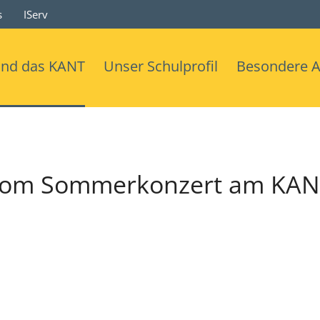
s
IServ
ind das KANT
Unser Schulprofil
Besondere 
vom Sommerkonzert am KANT 