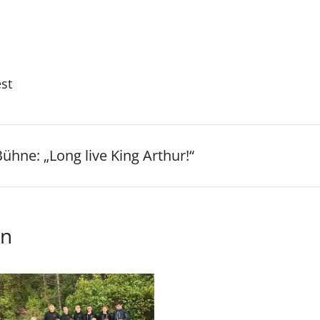
est
Bühne: „Long live King Arthur!“
en