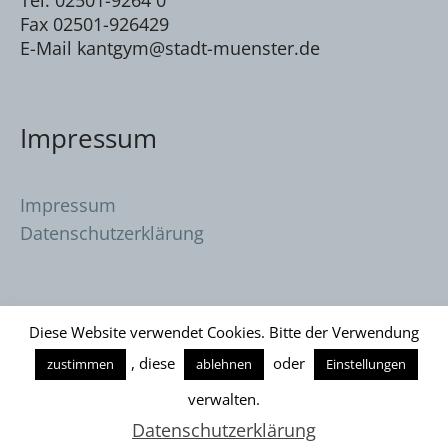
Fax 02501-926429
E-Mail kantgym@stadt-muenster.de
Impressum
Impressum
Datenschutzerklärung
Diese Website verwendet Cookies. Bitte der Verwendung
, diese
oder
zustimmen
ablehnen
Einstellungen
Datenschutzerklärung
/ Immanuel Kant
verwalten.
Gymnasium © 2026
Datenschutzerklärung