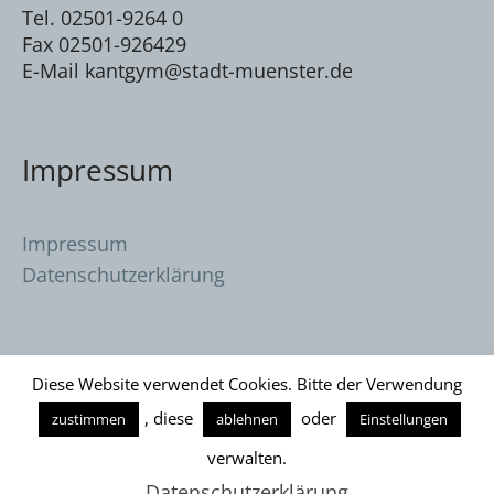
Tel. 02501-9264 0
Fax 02501-926429
E-Mail kantgym@stadt-muenster.de
Impressum
Impressum
Datenschutzerklärung
Diese Website verwendet Cookies. Bitte der Verwendung
, diese
oder
zustimmen
ablehnen
Einstellungen
Datenschutzerklärung
/ Immanuel Kant
verwalten.
Gymnasium © 2026
Datenschutzerklärung