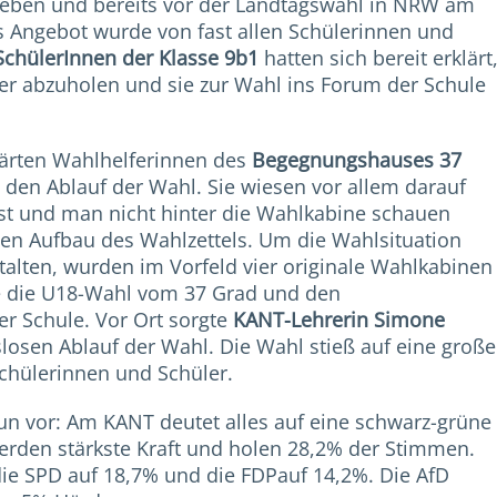
geben und bereits vor der Landtagswahl in NRW am
s Angebot wurde von fast allen Schülerinnen und
SchülerInnen der Klasse 9b1
hatten sich bereit erklärt
r abzuholen und sie zur Wahl ins Forum der Schule
rten Wahlhelferinnen des
Begegnungshauses 37
den Ablauf der Wahl. Sie wiesen vor allem darauf
ist und man nicht hinter die Wahlkabine schauen
den Aufbau des Wahlzettels. Um die Wahlsituation
talten, wurden im Vorfeld vier originale Wahlkabinen
e die U18-Wahl vom 37 Grad und den
er Schule. Vor Ort sorgte
KANT-Lehrerin Simone
losen Ablauf der Wahl. Die Wahl stieß auf eine große
chülerinnen und Schüler.
un vor: Am KANT deutet alles auf eine schwarz-grüne
erden stärkste Kraft und holen 28,2% der Stimmen.
e SPD auf 18,7% und die FDPauf 14,2%. Die AfD