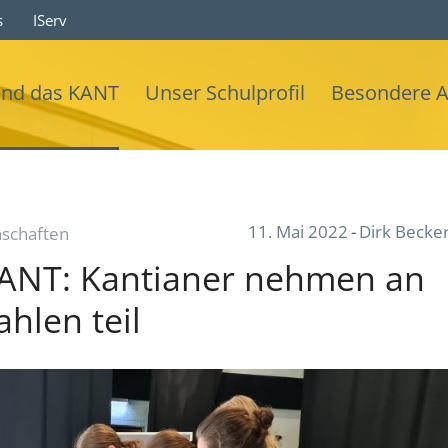
s
IServ
ind das KANT
Unser Schulprofil
Besondere 
11. Mai 2022
Dirk Becke
nschaften
ANT: Kantianer nehmen an
hlen teil