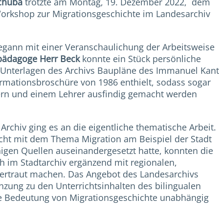
schuba
trotzte am Montag, 19. Dezember 2022, dem
Workshop zur Migrationsgeschichte im Landesarchiv
egann mit einer Veranschaulichung der Arbeitsweise
pädagoge Herr Beck
konnte ein Stück persönliche
e Unterlagen des Archivs Baupläne des Immanuel Kant
mationsbroschüre von 1986 enthielt, sodass sogar
tern und einem Lehrer ausfindig gemacht werden
rchiv ging es an die eigentliche thematische Arbeit.
icht mit dem Thema Migration am Beispiel der Stadt
igen Quellen auseinandergesetzt hatte, konnten die
h im Stadtarchiv ergänzend mit regionalen,
ertraut machen. Das Angebot des Landesarchivs
änzung zu den Unterrichtsinhalten des bilingualen
die Bedeutung von Migrationsgeschichte unabhängig