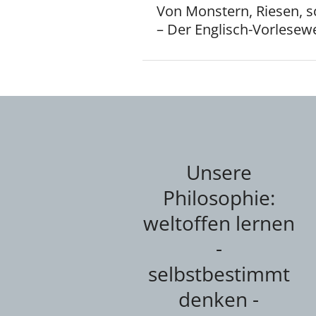
Von Monstern, Riesen, 
– Der Englisch-Vorlesew
Unsere
Philosophie:
weltoffen lernen
-
selbstbestimmt
denken -