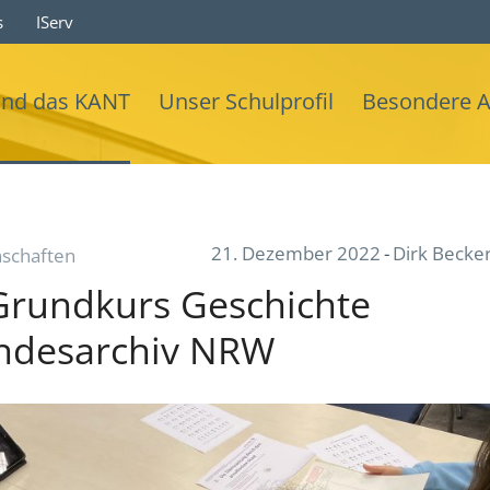
s
IServ
ind das KANT
Unser Schulprofil
Besondere 
21. Dezember 2022
Dirk Becke
nschaften
 Grundkurs Geschichte
andesarchiv NRW