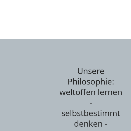
Unsere
Philosophie:
weltoffen lernen
-
selbstbestimmt
denken -