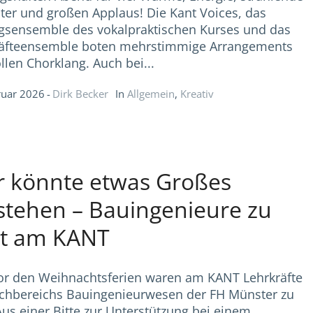
ter und großen Applaus! Die Kant Voices, das
sensemble des vokalpraktischen Kurses und das
räfteensemble boten mehrstimmige Arrangements
llen Chorklang. Auch bei...
ruar 2026
Dirk Becker
In
Allgemein
,
Kreativ
r könnte etwas Großes
stehen – Bauingenieure zu
t am KANT
or den Weihnachtsferien waren am KANT Lehrkräfte
chbereichs Bauingenieurwesen der FH Münster zu
Aus einer Bitte zur Unterstützung bei einem