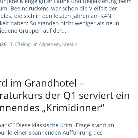
für jede Menge guter Laune und Begeisterung beim
um. Beeindruckend war schon die Vielfalt der
les, die sich in den letzten Jahren am KANT
kelt haben: So standen nicht weniger als neun
iedene Gruppen auf der...
2026
T. Eßeling
In
Allgemein
,
Kreativ
d im Grandhotel –
eraturkurs der Q1 serviert ein
nnendes „Krimidinner“
ar’s?“ Diese klassische Krimi-Frage stand im
punkt einer spannenden Aufführung des