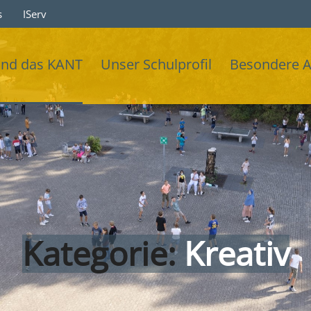
s
IServ
ind das KANT
Unser Schulprofil
Besondere 
Kategorie:
Kreativ