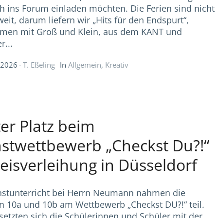
ch ins Forum einladen möchten. Die Ferien sind nicht
eit, darum liefern wir „Hits für den Endspurt“,
men mit Groß und Klein, aus dem KANT und
r...
i 2026
T. Eßeling
In
Allgemein
,
Kreativ
ter Platz beim
stwettbewerb „Checkst Du?!“
reisverleihung in Düsseldorf
stunterricht bei Herrn Neumann nahmen die
n 10a und 10b am Wettbewerb „Checkst DU?!“ teil.
setzten sich die Schülerinnen und Schüler mit der