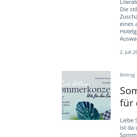
Litera
Die st
Zuscha
eines 
Hotelg
Auswah
2. Juli 
Beitrag
Som
für
Liebe 
ist da
Sommer