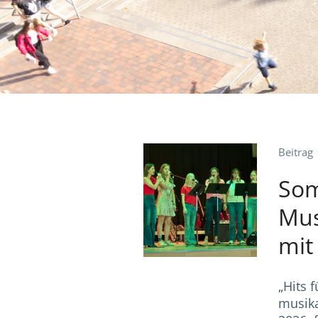
Beitrag
Som
Mus
mit
„Hits 
musika