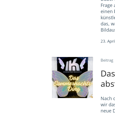
Frage 
einen 
künstl
das, w
Bildaus
23. Apri
Beitrag
Das
abs
Nach 
wir da
neue D