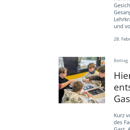
Gesich
Gesang
Lehrk
und vo
28. Feb
Beitrag
Hie
ent
Gas
Kurz v
des Fa
Gast. 