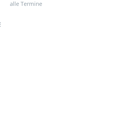
alle Termine
5feae7c12c42e.
,