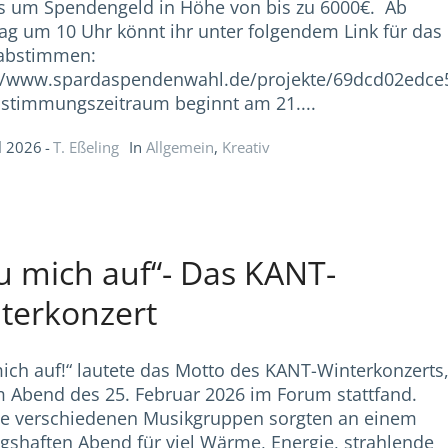
s um Spendengeld in Höhe von bis zu 6000€. Ab
ag um 10 Uhr könnt ihr unter folgendem Link für das
abstimmen:
://www.spardaspendenwahl.de/projekte/69dcd02edce
stimmungszeitraum beginnt am 21....
l 2026
T. Eßeling
In
Allgemein
,
Kreativ
u mich auf“- Das KANT-
terkonzert
ich auf!“ lautete das Motto des KANT-Winterkonzerts
 Abend des 25. Februar 2026 im Forum stattfand.
e verschiedenen Musikgruppen sorgten an einem
ngshaften Abend für viel Wärme, Energie, strahlende