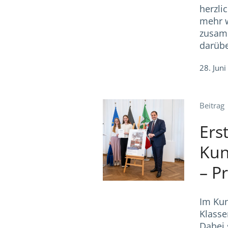
herzli
mehr w
zusam
darübe
28. Jun
Beitrag
Ers
Kun
– P
Im Kun
Klasse
Dabei 