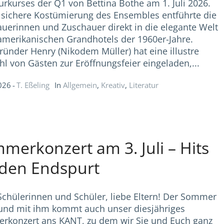
turkurses der Q1 von Bettina Bothe am 1. Juli 2026.
ilsichere Kostümierung des Ensembles entführte die
uerinnen und Zuschauer direkt in die elegante Welt
amerikanischen Grandhotels der 1960er-Jahre.
ründer Henry (Nikodem Müller) hat eine illustre
l von Gästen zur Eröffnungsfeier eingeladen,...
2026
T. Eßeling
In
Allgemein
,
Kreativ
,
Literatur
merkonzert am 3. Juli – Hits
 den Endspurt
Schülerinnen und Schüler, liebe Eltern! Der Sommer
 und mit ihm kommt auch unser diesjähriges
konzert ans KANT, zu dem wir Sie und Euch ganz