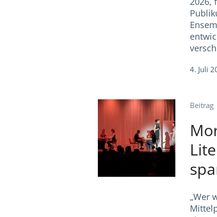
2026, 
Publik
Ensemb
entwic
versch
4. Juli 
Beitrag
Mor
Lit
spa
„Wer w
Mittel