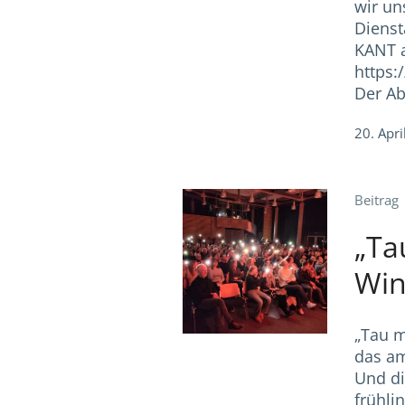
wir un
Dienst
KANT 
https
Der Ab
20. Apri
Beitrag
„Ta
Win
„Tau m
das am
Und di
frühli