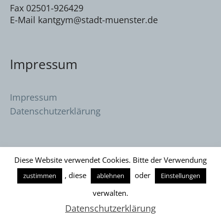
Fax 02501-926429
E-Mail kantgym@stadt-muenster.de
Impressum
Impressum
Datenschutzerklärung
Diese Website verwendet Cookies. Bitte der Verwendung
, diese
oder
zustimmen
ablehnen
Einstellungen
Datenschutzerklärung
/ Immanuel Kant
verwalten.
Gymnasium © 2026
Datenschutzerklärung